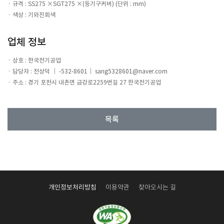
규격 : SS275 ×SGT275 ×(등기구커버) (단위 : mm)
색상 : 기와진회색
업체 정보
상호 : 한국전기공업
담당자 : 전상덕 ｜ -532-8601｜ sang5328601@naver.com
주소 : 경기 포천시 내촌면 금강로2259번길 27 한국전기공업
목록
개인정보처리방침
이용약관
찾아오시는 길