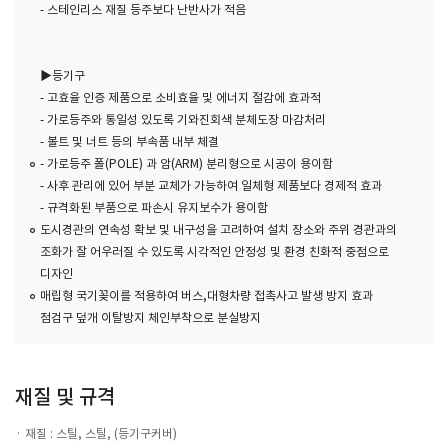
- 스테인리스 재질 등주보다 난반사가 적음
▶등기구
- 고효율 인증 제품으로 소비효율 및 에너지 절감에 효과적
- 가로등주와 통일성 있도록 기와진회색 분체도장 마감처리
- 볼트 및 너트 등의 부속품 내부 체결
- 가로등주 폴(POLE) 과 암(ARM) 분리형으로 시공이 용이함
- 사후 관리에 있어 부분 교체가 가능하여 일체형 제품보다 경제적 효과
- 규격화된 부품으로 파손시 유지보수가 용이함
도시경관의 연속성 확보 및 내구성을 고려하여 설치 장소와 주위 경관과의
조화가 잘 어우러질 수 있도록 시각적인 안정성 및 환경 친화적 중점으로
디자인
매립형 국기꽂이를 적용하여 버스,대형차량 접촉사고 발생 방지 효과
점검구 덮개 이탈방지 체인부착으로 분실방지
재질 및 규격
재질 : 스틸, 스틸, (등기구커버)