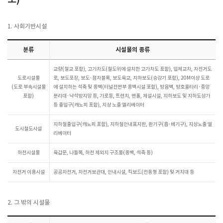
1. 사회기반시설
분류
시설물의 종류
교량(철교 포함), 고가차도(철도위에 설치한 고가차도 포함), 입체교차, 자전거도
도로시설물
로, 보도포장, 보도·점자블록, 보도육교, 지하보도(승강기 포함), 20M이상 도로
(도로 부속시설물
에 설치하는 석축 및 옹벽(터널전면부 옹벽시설 포함), 방음벽, 방호울타리·중앙
포함)
분리대·낙석방지망 등, 가로등, 트렌치, 맨홀, 제설시설, 지하보도 및 지하도상가
등 출입구(캐노피 포함), 지상 노출 엘리베이터
지하철출입구(캐노피 포함), 지하철안내표지판, 환기구(흡·배기구), 지상노출 엘
도시철도시설
리베이터
하천시설물
육갑문, 나들목, 하천 제외지 구조물(옹벽, 석축 등)
자전거 이용시설
공공자전거, 자전거보관대, 안내시설, 킥보드(전동형 포함) 및 거치대 등
2. 그 밖의 시설물