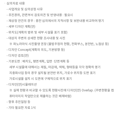
심의자료 내용
- 사업개요 및 심의상정 사유
- 추진경위, 관련부서 검토의견 및 반영내용 : 필요시
- 재상정 안건의 경우 : 종전 심의에서의 지적사항 및 보완내용 비교하여 명기
- 세부 디자인 계획(안)
- 위치도(계획의 범위 및 세부 시설물 표기 포함)
- 대상지 주변의 상세한 현황 조사내용 및 사진
※ 파노라마식 사진촬영 권장 (불법주정차 현황, 전화부스, 분전반, 노점상 등)
- 디자인 Concept(계획의 의도, 기본방향 등)
- 디자인 검토(안)
- 기본도면 : 배치도, 평면계획, 입면·단면계획 등
세부 시설물에 대해서는 재질, 마감재, 색채, 형태등을 각각 정확히 명기
지중화사업 등의 경우 설치될 분전반 위치, 가로수 위치등 도면 표기
가로시설물 설치 시 도면에 구체적으로 위치 표기
- 디자인(안)시물레이션
※ 실제 현황과 비교할 수 있도록 현황사진에 디자인(안) Overlap. (주변현황을 컴
퓨터이미지 작업만으로 제출하는 것은 배제바람)
- 향후 추진일정 등
- 기타 필요한 자료 1식