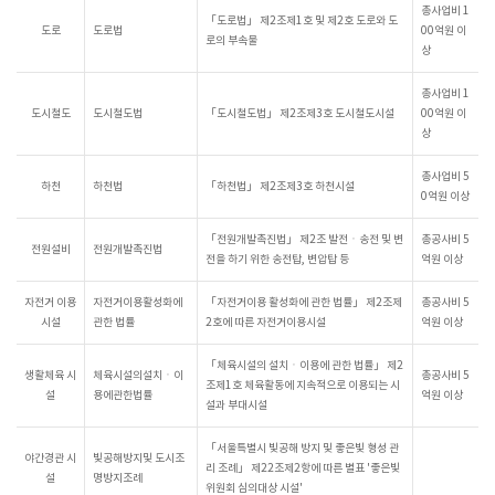
총사업비 1
「도로법」 제2조제1호 및 제2호 도로와 도
도로
도로법
00억원 이
로의 부속물
상
총사업비 1
도시철도
도시철도법
「도시철도법」 제2조제3호 도시철도시설
00억원 이
상
총사업비 5
하천
하천법
「하천법」 제2조제3호 하천시설
0억원 이상
「전원개발촉진법」 제2조 발전ㆍ송전 및 변
총공사비 5
전원설비
전원개발촉진법
전을 하기 위한 송전탑, 변압탑 등
억원 이상
자전거 이용
자전거이용활성화에
「자전거이용 활성화에 관한 법률」 제2조제
총공사비 5
시설
관한 법률
2호에 따른 자전거이용시설
억원 이상
「체육시설의 설치ㆍ이용에 관한 법률」 제2
생활체육 시
체육시설의설치ㆍ이
총공사비 5
조제1호 체육활동에 지속적으로 이용되는 시
설
용에관한법률
억원 이상
설과 부대시설
「서울특별시 빛공해 방지 및 좋은빛 형성 관
야간경관 시
빛공해방지및 도시조
리 조례」 제22조제2항에 따른 별표 '좋은빛
설
명방지조례
위원회 심의대상 시설'