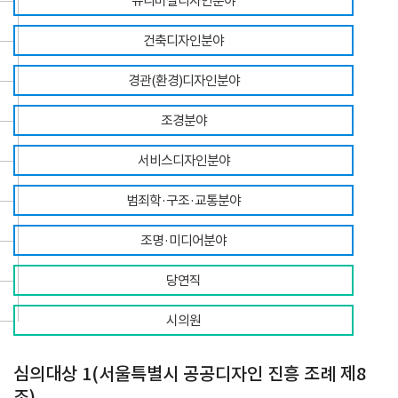
유니버설
디자인
분야
건축디자인
분야
경관(환경)
디자인
분야
조경
분야
서비스디자인
분야
범죄학·구조
·교통
분야
조명·미디어
분야
당연직
시의원
심의대상 1(서울특별시 공공디자인 진흥 조례 제8
조)