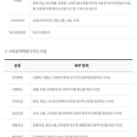
시설물
문화시설, 미디어폴, 정류장·스마트 쉘터 복합 미디어 시설 등 미디어 콘텐츠 시설
물, 친환경 차량 충전시스템 기기 등 그 밖의 유사한 것
시각이미지
공공시각이미지, 픽토그램, 서체, 색 등
미디어콘텐츠
미디어 콘텐츠
3. 사회문제해결디자인 사업
분류
세부 항목
인구변화
고령화, 저출산, 다문화가족 등 인구구조 변화에 대응하는 디자인
차별해소
성별, 인종, 장애유무 등 사회적 차별 해소를 위한 디자인
안전안심
범죄, 재난, 사고 등으로부터 안전과 심리적 안심을 제공하는 디자인
심신건강
소외, 고립, 스트레스 등으로부터 건강과 정서적 안정감을 증진하는 디자인
생활개선
공중위생, 층간소음, 인지환경 개선 등 생활환경의 질적 개선을 위한 디자인