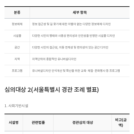
분류
세부 항목
정보매체
정보 접근성 및 길 찾기에 대한 차별이 없는 다양한 정보매체 디자인
시설물
다양한 시민의 행태와 사용상 편리성과 안전성을 반영한 시설물 디자인
공간
다양한 시민의 접근성, 이동 연계성 및 편의성이 있는 공간 디자인
지역
지역단위의 종합적인 유니버설디자인
프로그램
유니버설디자인 인식개선 및 확산을 위한 교육·체험·문화행사 등 프로그램
심의대상 2(서울특별시 경관 조례 별표)
1. 사회기반시설
비고(금
시설명
관련법률
경관심의 대상
액)