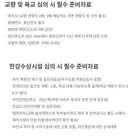
교량 및 육교 심의 시 필수 준비자료
위치도 (교량 연장의 2배~3배 해당하는 주변 현황도 및 사진 필수)
종평면도·횡단면도 필수
종방향 측면도(도로구배 감안)
종단면도와 같은 view에서 중앙단면이 아닌 측면 단부에 대한 도면
교결부 평면, 입면(좌·우측) 상세도
한강수상시설 심의 시 필수 준비자료
바지 복원성 계산 및 검토자료(상부구조물 하중검토서 포함)
장애인/UD 접근성 계획 : 1층, 옥상 이용 가능하도록 설계(옥상 개방시 반드시
E/V 설치)
부지전체단면도 : 강남/북(주변 아파트 등과의 경관 관계 검토용)
진입도교(안전계획 및 검토자료)
제작위치(교량 높이제한으로 하부높이까지 제작 후 상부공사는 별도 시행시,
제작지점이 민원 미발생지역인지 확인 필요)
부잔교 피어 등 수직기둥에 대한 조명 포함, 야간경관에 대한 상세계획