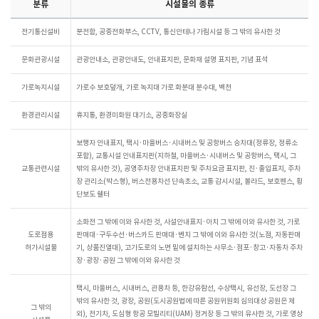
분류
시설물의 종류
전기통신설비
분전함, 공중전화부스, CCTV, 통신안테나 가림시설 등 그 밖의 유사한 것
문화관광시설
관광안내소, 관광안내도, 안내표지판, 문화재 설명 표지판, 기념 표석
가로녹지시설
가로수 보호덮개, 가로 녹지대 가로 화분대 분수대, 벽천
환경관리시설
휴지통, 환경미화원 대기소, 공중화장실
보행자 안내표지, 택시·마을버스·시내버스 및 공항버스 승차대(정류장, 정류소
포함), 교통시설 안내표지판(지하철, 마을버스·시내버스 및 공항버스, 택시, 그
교통관련시설
밖의 유사한 것), 공영주차장 안내표지판 및 주차요금 표지판, 진·출입표지, 주차
장 관리소(박스형), 버스전용차선 단속초소, 교통 감시시설, 볼라드, 보호펜스, 횡
단보도 쉘터
소화전 그 밖에 이와 유사한 것, 사설안내표지·아치 그 밖에 이와 유사한 것, 가로
도로점용
판매대·구두수선·버스카드 판매대·벤치 그 밖에 이와 유사한 것(노점, 자동판매
허가시설물
기, 상품진열대), 고가도로의 노면 밑에 설치하는 사무소·점포·창고·자동차 주차
장·광장·공원 그 밖에 이와 유사한 것
택시, 마을버스, 시내버스, 관용차 등, 한강유람선, 수상택시, 유선장, 도선장 그
밖의 유사한 것, 광장, 공원(도시공원법에 따른 공원위원회 심의대상 공원은 제
그 밖의
외), 전기차, 도심형 항공 모빌리티(UAM) 정거장 등 그 밖의 유사한 것, 가로 영상